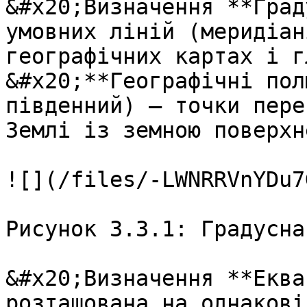
&#x20;Визначення **Град
умовних лiнiй (меридiан
географiчних картах i г
&#x20;**Географiчнi пол
пiвденний) – точки пере
Землi iз земною поверхне
![](/files/-LWNRRVnYDu7
Рисунок 3.3.1: Градусна
&#x20;Визначення **Еква
розташована на однаковi