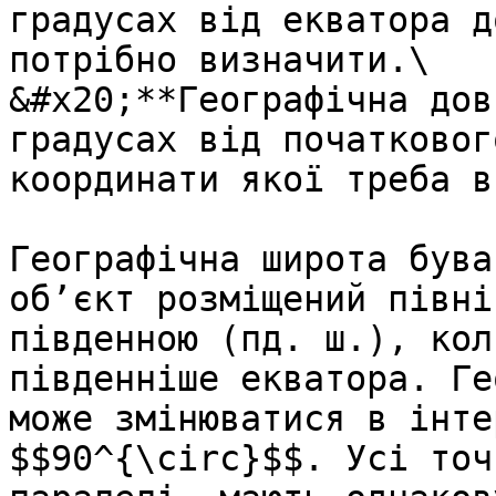
градусах вiд екватора д
потрiбно визначити.\

&#x20;**Географiчна дов
градусах вiд початковог
координати якої треба в
Географічна широта бува
об’єкт розміщений півні
південною (пд. ш.), кол
південніше екватора. Ге
може змінюватися в інте
$$90^{\circ}$$. Усі точ