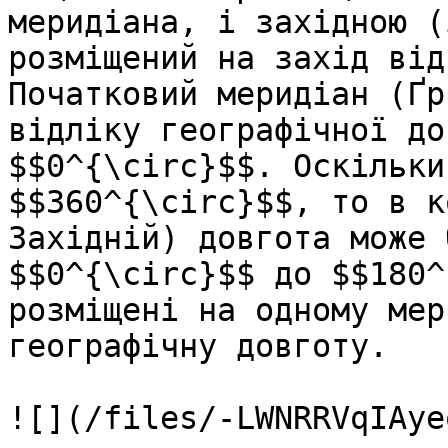
меридіана, і західною (
розміщений на захід від
Початковий меридіан (Ґр
відліку географічної до
$$0^{\circ}$$. Оскільки
$$360^{\circ}$$, то в к
Західній) довгота може 
$$0^{\circ}$$ до $$180^
розміщені на одному мер
географічну довготу.

![](/files/-LWNRRVqIAye