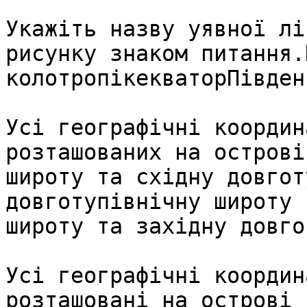
Укажіть назву уявної лі
рисунку знаком питання.
колотропікекваторПівден
Усі географічні координ
розташованих на острові
широту та східну довгот
довготупівнічну широту 
широту та західну довгот
Усі географічні координ
розташовані на острові 