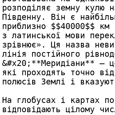
розподiляє земну кулю н
Пiвденну. Вiн є найбiль
приблизно $$40000$$ км 
з латинської мови перек
зрiвнює». Ця назва неви
лiнiя постiйного рiвнод
&#x20;**Меридiани** – ц
якi проходять точно вiд
полюсiв Землi i вказуют
На глобусах і картах по
відповідають цілому чис