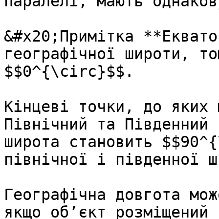
паралелі, мають однаков
&#x20;Примітка **Еквато
географічної широти, то
$$0^{\circ}$$.

Кінцеві точки, до яких 
Північний та Південний 
широта становить $$90^{
північної і південної ш
Географічна довгота мож
якщо об’єкт розміщений 