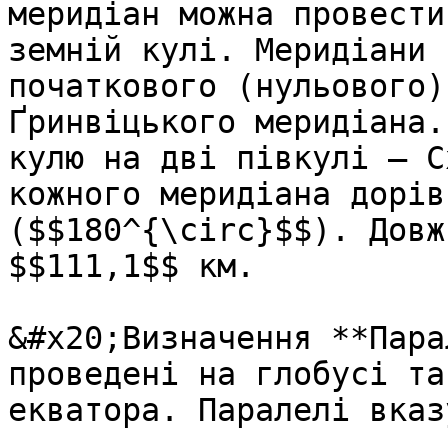
меридіан можна провести
земній кулі. Меридіани 
початкового (нульового)
Ґринвіцького меридіана.
кулю на дві півкулі – С
кожного меридіана дорів
($$180^{\circ}$$). Довж
$$111,1$$ км.

&#x20;Визначення **Пара
проведенi на глобусi та
екватора. Паралелi вказ