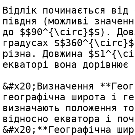
Відлік починається від 
півдня (можливі значенн
до $$90^{\circ}$$). Дов
градусах $$360^{\circ}$
різна. Довжина $$1^{\ci
екваторі вона дорівнює 
&#x20;Визначення **Геог
географiчна широта i ге
визначають положення то
вiдносно екватора i поч
&#x20;**Географiчна шир