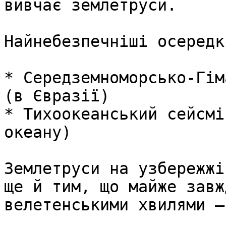
вивчає землетруси.

Найнебезпечніші осередк
* Середземноморсько-Гім
(в Євразії)

* Тихоокеанський сейсмі
океану)

Землетруси на узбережжі
ще й тим, що майже завж
велетенськими хвилями —