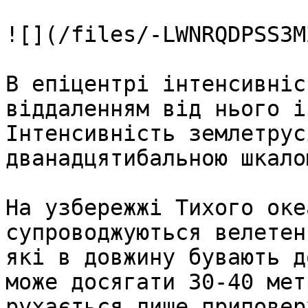
![](/files/-LWNRQDPSS3M
В епіцентрі інтенсивніс
віддаленням від нього і
Інтенсивність землетрус
дванадцятибальною шкалою
На узбережжі Тихого оке
супроводжуються велетен
які в довжину бувають д
може досягати 30-40 мет