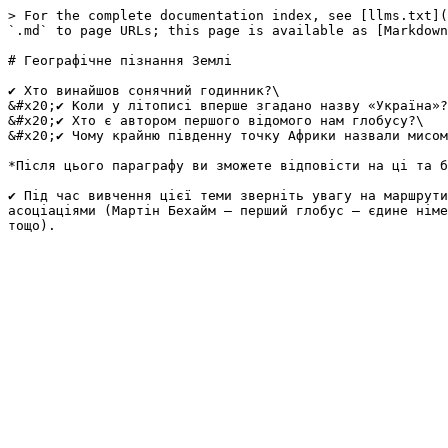
> For the complete documentation index, see [llms.txt](
`.md` to page URLs; this page is available as [Markdown
# Географiчне пiзнання Землi

✔ Хто винайшов сонячний годинник?\

&#x20;✔ Коли у літописі вперше згадано назву «Україна»?
&#x20;✔ Хто є автором першого відомого нам глобусу?\

&#x20;✔ Чому крайню південну точку Африки назвали мисом
*Після цього параграфу ви зможете відповісти на ці та б
✔ Під час вивчення цієї теми зверніть увагу на маршрути
асоціаціями (Мартін Бехайм — перший глобус — єдине німе