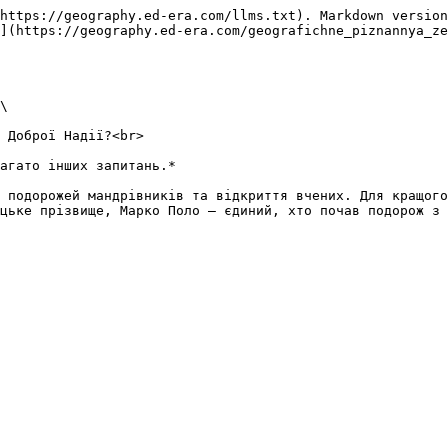
https://geography.ed-era.com/llms.txt). Markdown version
](https://geography.ed-era.com/geografichne_piznannya_ze
\

 Доброї Надії?<br>

агато інших запитань.*

 подорожей мандрівників та відкриття вчених. Для кращого
цьке прізвище, Марко Поло — єдиний, хто почав подорож з 