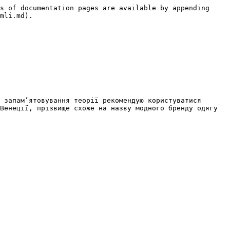
s of documentation pages are available by appending 
mli.md).

 запам’ятовування теорії рекомендую користуватися 
Венеції, прізвище схоже на назву модного бренду одягу 